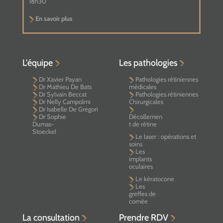
18h30
En savoir plus
L'équipe
Les pathologies
Dr Xavier Payan
Pathologies rétiniennes
Dr Mathieu De Bats
médicales
Dr Sylvain Beccat
Pathologies rétiniennes
Dr Nelly Campolmi
Chirurgicales
Dr Isabelle De Gregori
Dr Sophie
Décollemen
Dumas-
t de rétine
Stoeckel
Le laser : opérations et
soins
Les
implants
oculaires
Le kératocone
Les
greffes de
cornée
La consultation
Prendre RDV