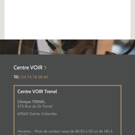
Centre VOIR
Tél :
04 74 78 38 60
Centre VOIR Trenel
Clinique TRENEL
575 Rue du Dr Trenel
69560 Sainte-Colombe
Horaires :
Prise de rendez-vous de 8h30 à 12h et de 14h à