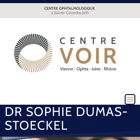
CENTRE OPHTALMOLOGIQUE
à Sainte-Colombe (69)
Toggl
navig
DR SOPHIE DUMAS-
STOECKEL