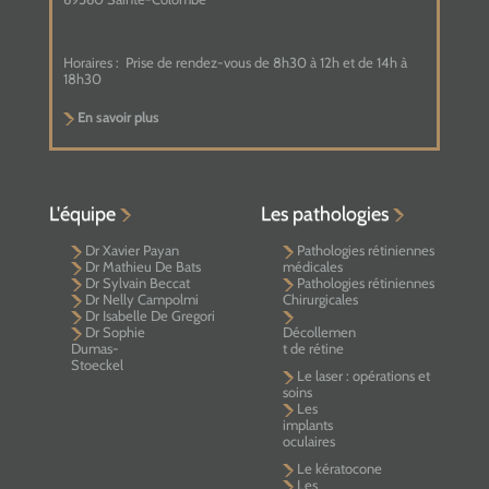
Horaires :
Prise de rendez-vous de 8h30 à 12h et de 14h à
18h30
En savoir plus
L'équipe
Les pathologies
Dr Xavier Payan
Pathologies rétiniennes
Dr Mathieu De Bats
médicales
Dr Sylvain Beccat
Pathologies rétiniennes
Dr Nelly Campolmi
Chirurgicales
Dr Isabelle De Gregori
Dr Sophie
Décollemen
Dumas-
t de rétine
Stoeckel
Le laser : opérations et
soins
Les
implants
oculaires
Le kératocone
Les